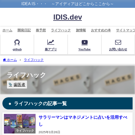
IDEA IS・・・ ～アイディアはどこからここから～
IDIS.dev
ホーム
開発日記
株予想
ライフハック
旅情報
おすすめの本
サイトマッ
github
株アプリ
YouTube
お問い合わせ
ホーム
ライフハック
ライフハック
歯医者
ライフハックの記事一覧
サラリーマンはマネジメントに占いを活用すべ
し
ライフハック
2025年3月26日