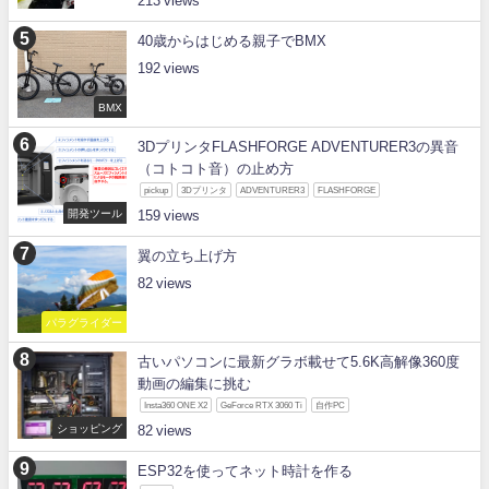
213
40歳からはじめる親子でBMX
192
BMX
3DプリンタFLASHFORGE ADVENTURER3の異音
（コトコト音）の止め方
pickup
3Dプリンタ
ADVENTURER3
FLASHFORGE
開発ツール
159
翼の立ち上げ方
82
パラグライダー
古いパソコンに最新グラボ載せて5.6K高解像360度
動画の編集に挑む
Insta360 ONE X2
GeForce RTX 3060 Ti
自作PC
ショッピング
82
ESP32を使ってネット時計を作る