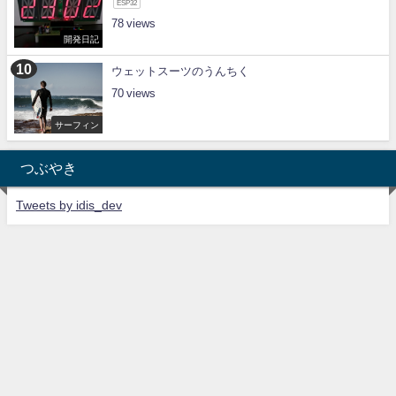
ESP32
78
開発日記
ウェットスーツのうんちく
70
サーフィン
つぶやき
Tweets by idis_dev