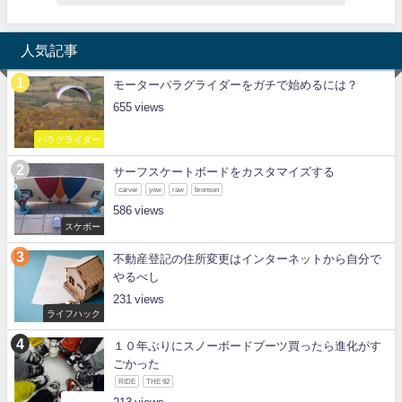
人気記事
モーターパラグライダーをガチで始めるには？
655
パラグライダー
サーフスケートボードをカスタマイズする
carver
yow
raw
bronson
586
スケボー
不動産登記の住所変更はインターネットから自分で
やるべし
231
ライフハック
１０年ぶりにスノーボードブーツ買ったら進化がす
ごかった
RIDE
THE 92
スノボー