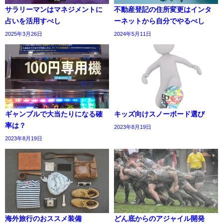
サラリーマンはマネジメントに
不動産登記の住所変更はインタ
占いを活用すべし
ーネットから自分でやるべし
2025年3月26日
2024年5月11日
ギャンブルで大当たりになる確
キッズ向けスノーボード選び
率は？
2023年8月19日
2023年8月19日
海外旅行のおススメ装備
どん底からのアジャイル開発