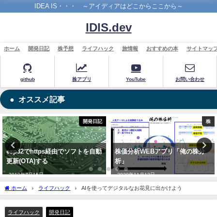
IDEA IS・・・ ～アイディアはどこからここから～
IDIS.dev
ホーム
開発日記
株予想
ライフハック
旅情報
おすすめの本
サイトマッ
github
株アプリ
YouTube
お問い合わせ
オススメ記事
開発日記
株
esp32でhttps経由でソフトを自動
株価分析WEBアプリ「俺の株分
更新(OTA)する
析」
2019年7月15日
2020年11月12日
ホーム
ライフハック
AIを使ってデジタルなお花見に出かけよう
ライフハック
開発日記