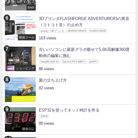
BMX
3DプリンタFLASHFORGE ADVENTURER3の異音
（コトコト音）の止め方
pickup
3Dプリンタ
ADVENTURER3
FLASHFORGE
開発ツール
163
古いパソコンに最新グラボ載せて5.6K高解像360度
動画の編集に挑む
Insta360 ONE X2
GeForce RTX 3060 Ti
自作PC
ショッピング
86
翼の立ち上げ方
82
パラグライダー
ESP32を使ってネット時計を作る
ESP32
80
開発日記