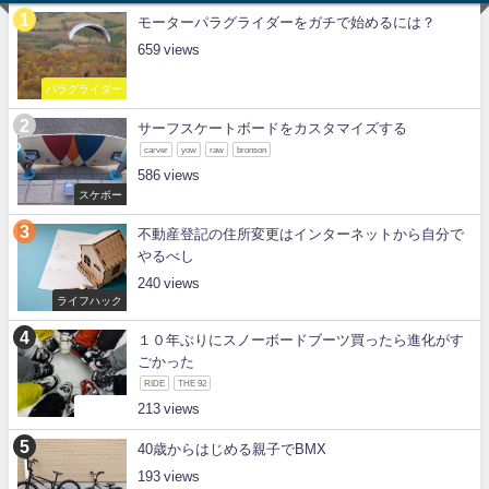
モーターパラグライダーをガチで始めるには？
659
パラグライダー
サーフスケートボードをカスタマイズする
carver
yow
raw
bronson
586
スケボー
不動産登記の住所変更はインターネットから自分で
やるべし
240
ライフハック
１０年ぶりにスノーボードブーツ買ったら進化がす
ごかった
RIDE
THE 92
スノボー
213
40歳からはじめる親子でBMX
193