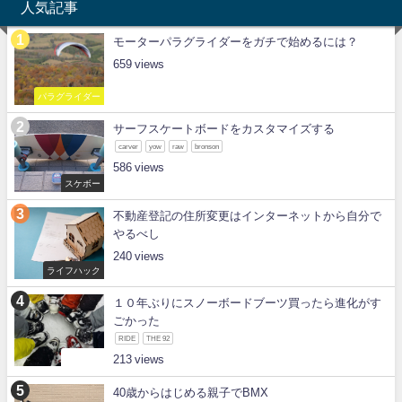
人気記事
モーターパラグライダーをガチで始めるには？
659
パラグライダー
サーフスケートボードをカスタマイズする
carver
yow
raw
bronson
586
スケボー
不動産登記の住所変更はインターネットから自分で
やるべし
240
ライフハック
１０年ぶりにスノーボードブーツ買ったら進化がす
ごかった
RIDE
THE 92
スノボー
213
40歳からはじめる親子でBMX