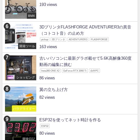
193
BMX
3DプリンタFLASHFORGE ADVENTURER3の異音
（コトコト音）の止め方
pickup
3Dプリンタ
ADVENTURER3
FLASHFORGE
開発ツール
163
古いパソコンに最新グラボ載せて5.6K高解像360度
動画の編集に挑む
Insta360 ONE X2
GeForce RTX 3060 Ti
自作PC
ショッピング
86
翼の立ち上げ方
82
パラグライダー
ESP32を使ってネット時計を作る
ESP32
80
開発日記