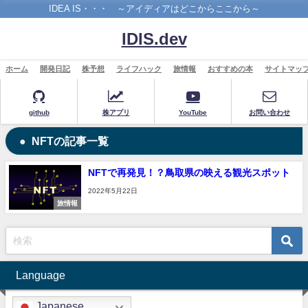
IDEA IS・・・ ～アイディアはどこからここから～
IDIS.dev
ホーム
開発日記
株予想
ライフハック
旅情報
おすすめの本
サイトマッ
github
株アプリ
YouTube
お問い合わせ
NFTの記事一覧
NFTで再発見！？鳥取県の映える観光スポット
2022年5月22日
旅情報
Language
Japanese