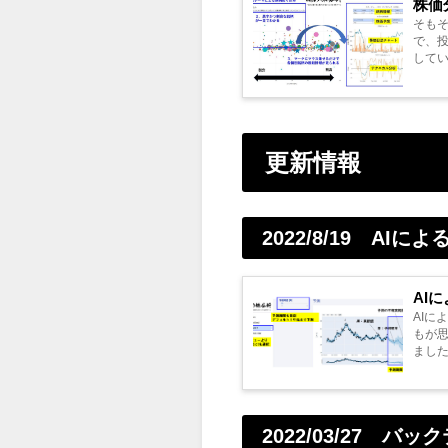
株価
そもそ
で、
して
おり、.
更新情報
2022/8/19 AI
AI
AIに
もが
ました
た。...
2022/03/27 バ