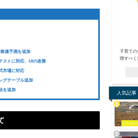
子育ての
による株価予測を追加
喫すべく
ックテストに対応、UIの改善
国株式市場に対応
ンキングテーブル追加
手法を追加
人気記事
て
パラグラ