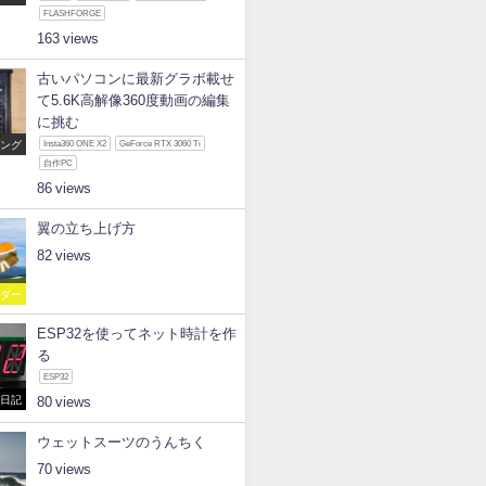
FLASHFORGE
163
古いパソコンに最新グラボ載せ
て5.6K高解像360度動画の編集
に挑む
ピング
Insta360 ONE X2
GeForce RTX 3060 Ti
自作PC
86
翼の立ち上げ方
82
イダー
ESP32を使ってネット時計を作
る
ESP32
発日記
80
ウェットスーツのうんちく
70