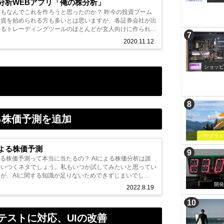
分析WEBアプリ「俺の株分析」
もなんでこれを作ろうと思ったのか？ 昨今の投資ブーム
投資を始められる方も多いとは思いますが、各証券会社が出
いるトレーディングツールのほとんどが玄人向けに作られて
..
2020.11.12
ショッ
による株価予測を追加
パラグラ
による株価予測
よる株価予測って本当に当たるの？ AIによる株価分析は誰
思いつくネタでしょう。私もいつか試してみたいと思ってい
が、AIに関する知識が足りないためできずじまいでし
開
2022.8.19
ックテストに対応、UIの改善