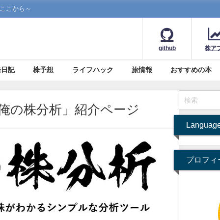
らここから～
github
株ア
発日記
株予想
ライフハック
旅情報
おすすめの本
俺の株分析」紹介ページ
Languag
プロフィ