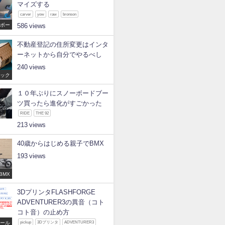
マイズする
carver
yow
raw
bronson
ケボー
586
不動産登記の住所変更はインタ
ーネットから自分でやるべし
240
ハック
１０年ぶりにスノーボードブー
ツ買ったら進化がすごかった
RIDE
THE 92
ノボー
213
40歳からはじめる親子でBMX
193
BMX
3DプリンタFLASHFORGE
ADVENTURER3の異音（コト
コト音）の止め方
ツール
pickup
3Dプリンタ
ADVENTURER3