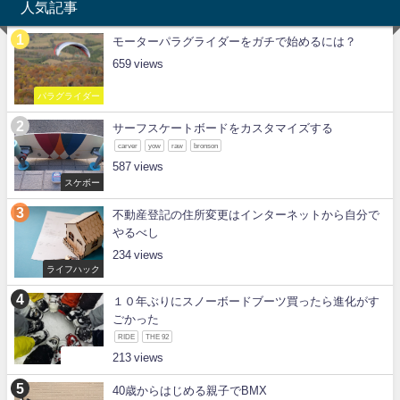
人気記事
モーターパラグライダーをガチで始めるには？
659
パラグライダー
サーフスケートボードをカスタマイズする
carver
yow
raw
bronson
587
スケボー
不動産登記の住所変更はインターネットから自分で
やるべし
234
ライフハック
１０年ぶりにスノーボードブーツ買ったら進化がす
ごかった
RIDE
THE 92
スノボー
213
40歳からはじめる親子でBMX