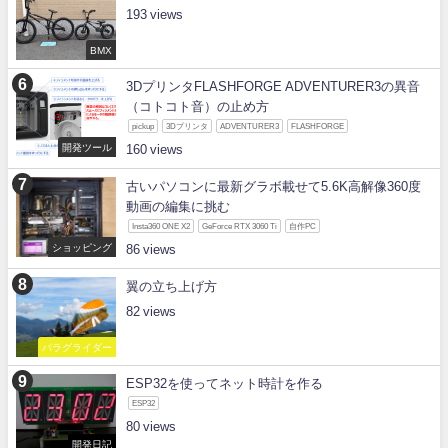
193
BMX
3DプリンタFLASHFORGE ADVENTURER3の異音
（コトコト音）の止め方
pickup
3Dプリンタ
ADVENTURER3
FLASHFORGE
開発ツール
160
古いパソコンに最新グラボ載せて5.6K高解像360度
動画の編集に挑む
Insta360 ONE X2
GeForce RTX 3060 Ti
自作PC
ショッピング
86
翼の立ち上げ方
82
パラグライダー
ESP32を使ってネット時計を作る
ESP32
80
開発日記