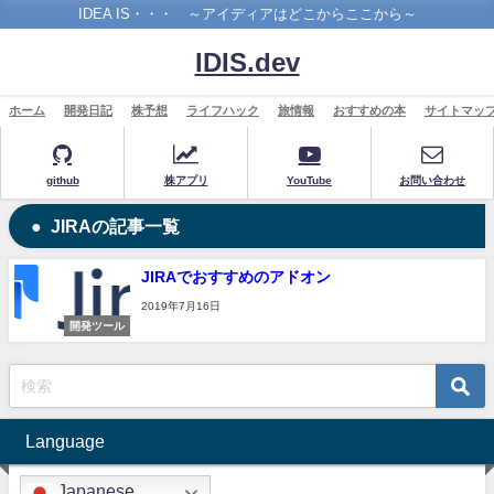
IDEA IS・・・ ～アイディアはどこからここから～
IDIS.dev
ホーム
開発日記
株予想
ライフハック
旅情報
おすすめの本
サイトマッ
github
株アプリ
YouTube
お問い合わせ
JIRAの記事一覧
JIRAでおすすめのアドオン
2019年7月16日
開発ツール
Language
Japanese